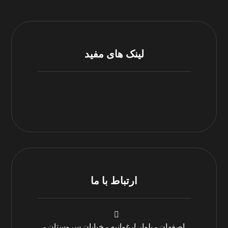
لینک های مفید
مرکز پشتیبانی
شرایط و قوانین
ارتباط با ما
اصفهان - بلوار ارغوانیه - خیابان سروستان -