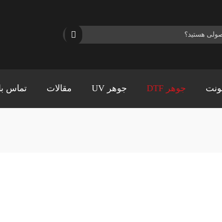
ونت
جوهر DTF
جوهر UV
مقالات
تماس با 