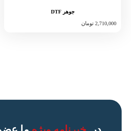
جوهر DTF
2,710,000
تومان
در
خبرنامه ویژه
ما عضو