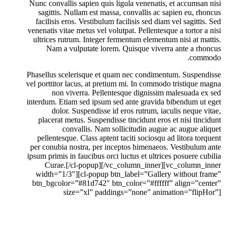
Nunc convallis sapien quis ligula venenatis, et accumsan nisi
sagittis. Nullam est massa, convallis ac sapien eu, rhoncus
facilisis eros. Vestibulum facilisis sed diam vel sagittis. Sed
venenatis vitae metus vel volutpat. Pellentesque a tortor a nisi
ultrices rutrum. Integer fermentum elementum nisi at mattis.
Nam a vulputate lorem. Quisque viverra ante a rhoncus
commodo.
Phasellus scelerisque et quam nec condimentum. Suspendisse
vel porttitor lacus, at pretium mi. In commodo tristique magna
non viverra. Pellentesque dignissim malesuada ex sed
interdum. Etiam sed ipsum sed ante gravida bibendum ut eget
dolor. Suspendisse id eros rutrum, iaculis neque vitae,
placerat metus. Suspendisse tincidunt eros et nisi tincidunt
convallis. Nam sollicitudin augue ac augue aliquet
pellentesque. Class aptent taciti sociosqu ad litora torquent
per conubia nostra, per inceptos himenaeos. Vestibulum ante
ipsum primis in faucibus orci luctus et ultrices posuere cubilia
Curae.[/cl-popup][/vc_column_inner][vc_column_inner
width=”1/3″][cl-popup btn_label=”Gallery without frame”
btn_bgcolor=”#81d742″ btn_color=”#ffffff” align=”center”
size=”xl” paddings=”none” animation=”flipHor”]