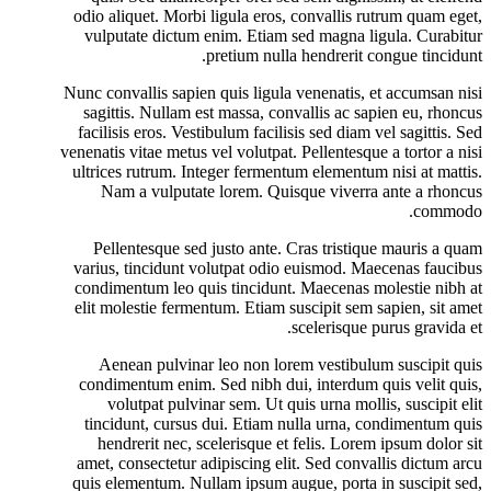
odio aliquet. Morbi ligula eros, convallis rutrum quam eget,
vulputate dictum enim. Etiam sed magna ligula. Curabitur
pretium nulla hendrerit congue tincidunt.
Nunc convallis sapien quis ligula venenatis, et accumsan nisi
sagittis. Nullam est massa, convallis ac sapien eu, rhoncus
facilisis eros. Vestibulum facilisis sed diam vel sagittis. Sed
venenatis vitae metus vel volutpat. Pellentesque a tortor a nisi
ultrices rutrum. Integer fermentum elementum nisi at mattis.
Nam a vulputate lorem. Quisque viverra ante a rhoncus
commodo.
Pellentesque sed justo ante. Cras tristique mauris a quam
varius, tincidunt volutpat odio euismod. Maecenas faucibus
condimentum leo quis tincidunt. Maecenas molestie nibh at
elit molestie fermentum. Etiam suscipit sem sapien, sit amet
scelerisque purus gravida et.
Aenean pulvinar leo non lorem vestibulum suscipit quis
condimentum enim. Sed nibh dui, interdum quis velit quis,
volutpat pulvinar sem. Ut quis urna mollis, suscipit elit
tincidunt, cursus dui. Etiam nulla urna, condimentum quis
hendrerit nec, scelerisque et felis. Lorem ipsum dolor sit
amet, consectetur adipiscing elit. Sed convallis dictum arcu
quis elementum. Nullam ipsum augue, porta in suscipit sed,