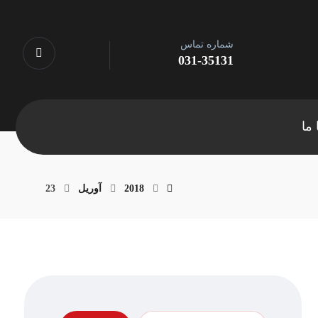
شماره تماس
031-35131
ما
2018
آوریل
23